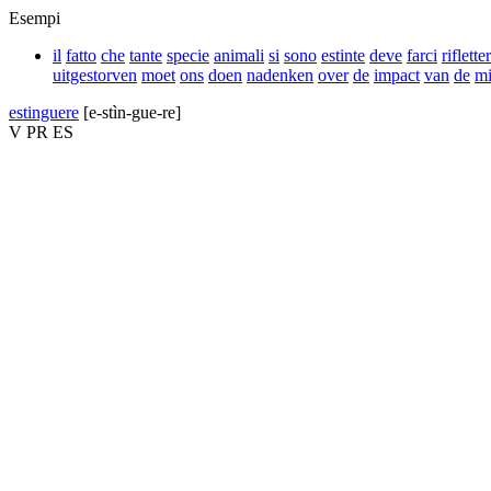
Esempi
il
fatto
che
tante
specie
animali
si
sono
estinte
deve
farci
riflette
uitgestorven
moet
ons
doen
nadenken
over
de
impact
van
de
mi
estinguere
[e-stìn-gue-re]
V
PR
ES