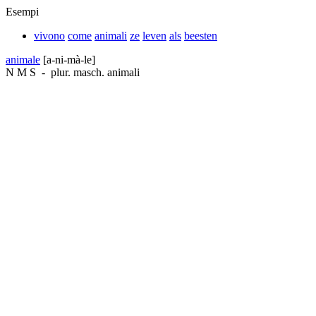
Esempi
vivono
come
animali
ze
leven
als
beesten
animale
[a-ni-mà-le]
N
M
S
-
plur. masch.
animali