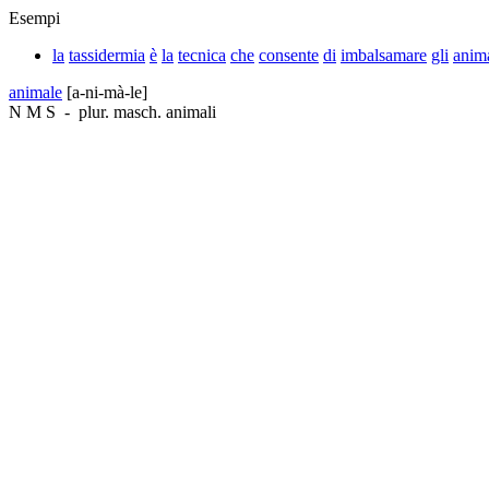
Esempi
la
tassidermia
è
la
tecnica
che
consente
di
imbalsamare
gli
anima
animale
[a-ni-mà-le]
N
M
S
-
plur. masch.
animali