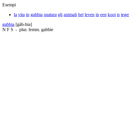
Esempi
la
vita
in
gabbia
snatura
gli
animali
het
leven
in
een
kooi
is
tege
gabbia
[gàb-bia]
N
F
S
-
plur. femm.
gabbie