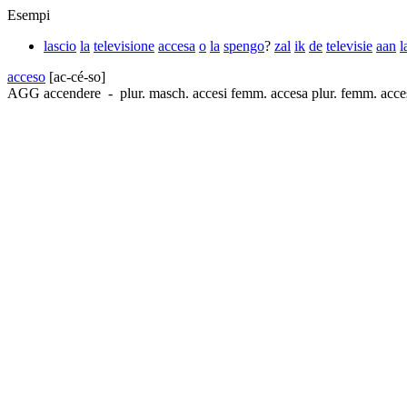
Esempi
lascio
la
televisione
accesa
o
la
spengo
?
zal
ik
de
televisie
aan
l
acceso
[ac-cé-so]
AGG
accendere
-
plur. masch.
accesi
femm.
accesa
plur. femm.
acce