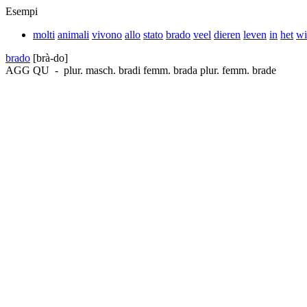
Esempi
molti
animali
vivono
allo
stato
brado
veel
dieren
leven
in
het
wi
brado
[brà-do]
AGG
QU
-
plur. masch.
bradi
femm.
brada
plur. femm.
brade