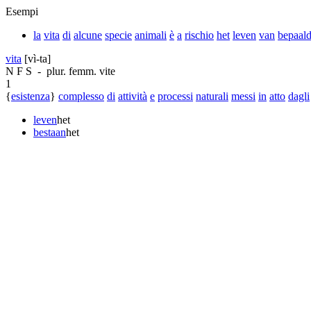
Esempi
la
vita
di
alcune
specie
animali
è
a
rischio
het
leven
van
bepaal
vita
[vì-ta]
N
F
S
-
plur. femm.
vite
1
{
esistenza
}
complesso
di
attività
e
processi
naturali
messi
in
atto
dagli
leven
het
bestaan
het