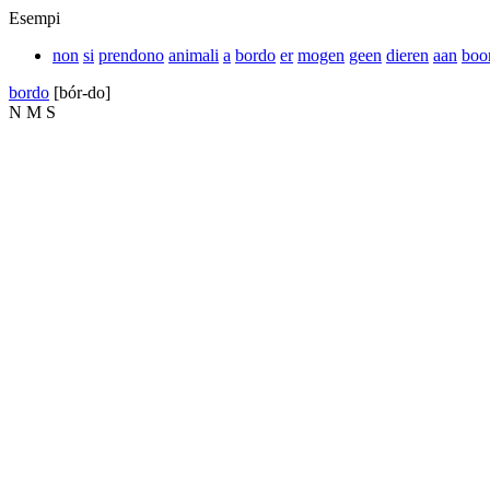
Esempi
non
si
prendono
animali
a
bordo
er
mogen
geen
dieren
aan
boo
bordo
[bór-do]
N
M
S