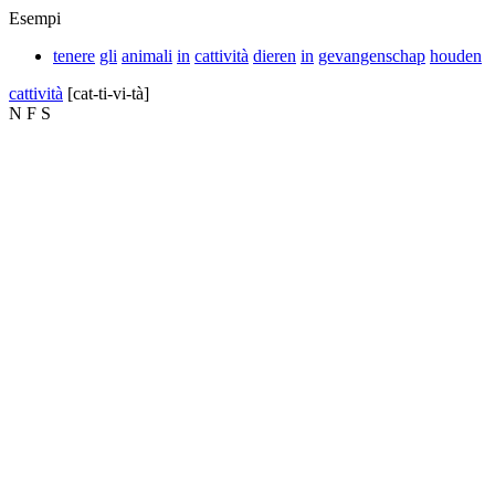
Esempi
tenere
gli
animali
in
cattività
dieren
in
gevangenschap
houden
cattività
[cat-ti-vi-tà]
N
F
S