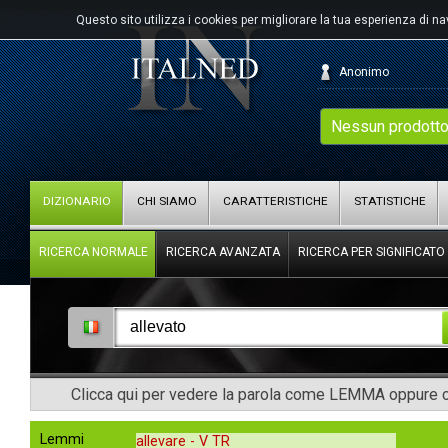
Questo sito utilizza i cookies per migliorare la tua esperienza di n
Anonimo
Nessun prodotto
DIZIONARIO
CHI SIAMO
CARATTERISTICHE
STATISTICHE
RICERCA NORMALE
RICERCA AVANZATA
RICERCA PER SIGNIFICATO
Clicca qui per vedere la parola come LEMMA oppure co
Lemmi
allevare -
V TR