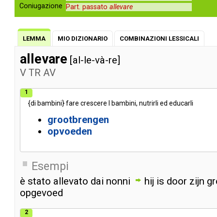
Coniugazione
Part. passato
allevare
LEMMA
MIO DIZIONARIO
COMBINAZIONI LESSICALI
allevare
[al-le-và-re]
V
TR
AV
1
{
di
bambini
}
fare
crescere
I
bambini
,
nutrirli
ed
educarli
grootbrengen
opvoeden
Esempi
è
stato
allevato
dai
nonni
hij
is
door
zijn
gr
opgevoed
2