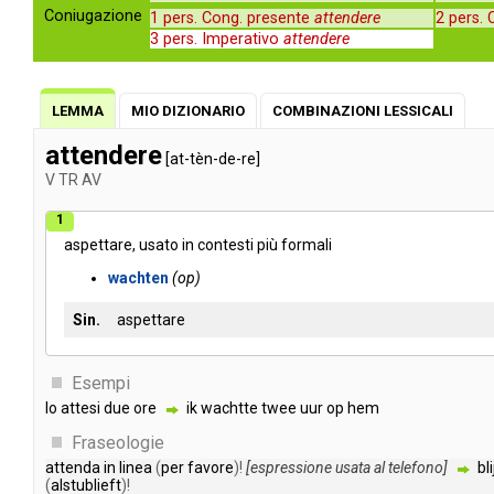
Coniugazione
1 pers. Cong. presente
attendere
2 pers.
3 pers. Imperativo
attendere
LEMMA
MIO DIZIONARIO
COMBINAZIONI LESSICALI
attendere
[at-tèn-de-re]
V
TR
AV
1
aspettare
,
usato
in
contesti
più
formali
wachten
op
Sin.
aspettare
Esempi
lo
attesi
due
ore
ik
wachtte
twee
uur
op
hem
Fraseologie
attenda
in
linea
(
per
favore
)!
[
espressione
usata
al
telefono
]
bli
(
alstublieft
)!