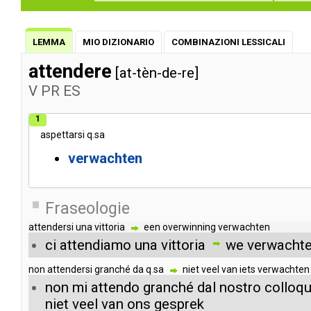
LEMMA
MIO DIZIONARIO
COMBINAZIONI LESSICALI
attendere
[at-tèn-de-re]
V
PR
ES
1
aspettarsi
q
.
sa
verwachten
Fraseologie
attendersi
una
vittoria
een
overwinning
verwachten
ci
attendiamo
una
vittoria
we
verwacht
non
attendersi
granché
da
q
.
sa
niet
veel
van
iets
verwachten
non
mi
attendo
granché
dal
nostro
colloqu
niet
veel
van
ons
gesprek