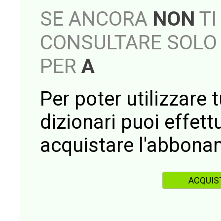
SE ANCORA
NON
TI
CONSULTARE SOLO 
PER
A
Per poter utilizzare t
dizionari puoi effet
acquistare l'abbona
ACQUIS