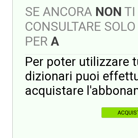
SE ANCORA
NON
TI
CONSULTARE SOLO 
PER
A
Per poter utilizzare t
dizionari puoi effet
acquistare l'abbona
ACQUIS