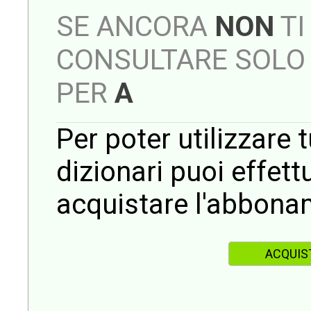
SE ANCORA
NON
TI
CONSULTARE SOLO 
PER
A
Per poter utilizzare t
dizionari puoi effet
acquistare l'abbona
ACQUIS