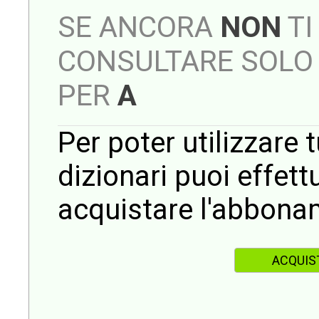
SE ANCORA
NON
TI
CONSULTARE SOLO 
PER
A
Per poter utilizzare t
dizionari puoi effet
acquistare l'abbona
ACQUIS