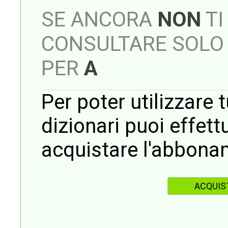
SE ANCORA
NON
TI
CONSULTARE SOLO 
PER
A
Per poter utilizzare t
dizionari puoi effet
acquistare l'abbona
ACQUIS