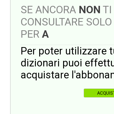
SE ANCORA
NON
TI
CONSULTARE SOLO 
PER
A
Per poter utilizzare t
dizionari puoi effet
acquistare l'abbona
ACQUIS