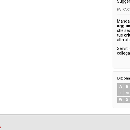
Sugger
FAI PA
Mandaci
aggiun
che se
tue
cri
altri ut
Serviti
colleg
Diziona
A
B
L
M
W
X
i