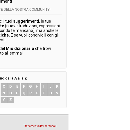
imenti
RTE DELLA NOSTRA COMMUNITY!
 i tuoi
suggerimenti
, le tue
te
(nuove traduzioni, espressioni
condo te mancano), ma anche le
tiche.
E se vuoi, condividili con gli
enti.
 del
Mio dizionario
che trovi
ato al lemma!
rio dalla
A
alla
Z
C
D
E
F
G
H
I
J
K
N
O
P
Q
R
S
T
U
V
Y
Z
Trattamento dati personali