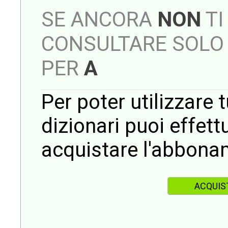
SE ANCORA
NON
TI
CONSULTARE SOLO 
PER
A
Per poter utilizzare t
dizionari puoi effet
acquistare l'abbona
ACQUIS