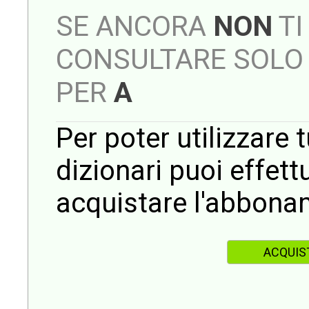
SE ANCORA
NON
TI
CONSULTARE SOLO 
PER
A
Per poter utilizzare t
dizionari puoi effet
acquistare l'abbona
ACQUIS