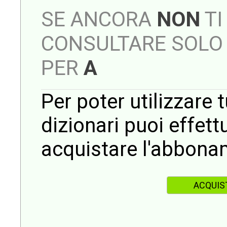
SE ANCORA
NON
TI
CONSULTARE SOLO 
PER
A
Per poter utilizzare t
dizionari puoi effet
acquistare l'abbona
ACQUIS