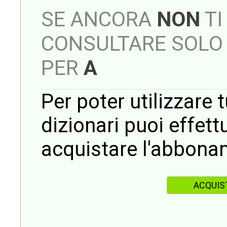
SE ANCORA
NON
TI
CONSULTARE SOLO 
PER
A
Per poter utilizzare t
dizionari puoi effet
acquistare l'abbona
ACQUIS