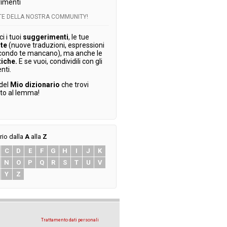
imenti
RTE DELLA NOSTRA COMMUNITY!
 i tuoi
suggerimenti
, le tue
te
(nuove traduzioni, espressioni
condo te mancano), ma anche le
tiche.
E se vuoi, condividili con gli
enti.
 del
Mio dizionario
che trovi
ato al lemma!
rio dalla
A
alla
Z
C
D
E
F
G
H
I
J
K
N
O
P
Q
R
S
T
U
V
Y
Z
Trattamento dati personali