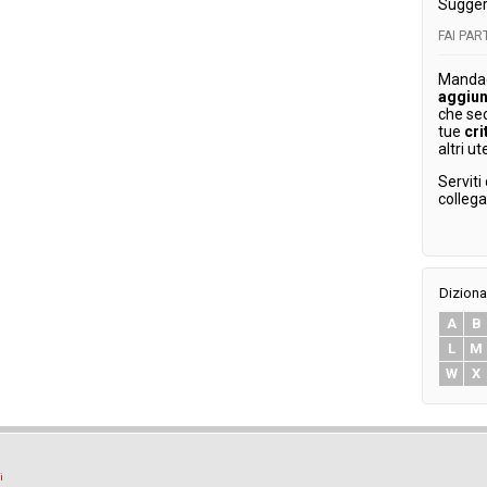
Sugger
FAI PA
Mandaci
aggiun
che se
tue
cri
altri ut
Serviti
colleg
Diziona
A
B
L
M
W
X
i