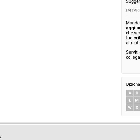
Sugger
FAI PA
Mandaci
aggiun
che se
tue
cri
altri ut
Serviti
colleg
Diziona
A
B
L
M
W
X
i