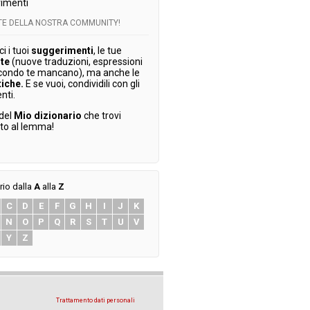
imenti
RTE DELLA NOSTRA COMMUNITY!
 i tuoi
suggerimenti
, le tue
te
(nuove traduzioni, espressioni
condo te mancano), ma anche le
tiche.
E se vuoi, condividili con gli
enti.
 del
Mio dizionario
che trovi
ato al lemma!
rio dalla
A
alla
Z
C
D
E
F
G
H
I
J
K
N
O
P
Q
R
S
T
U
V
Y
Z
Trattamento dati personali