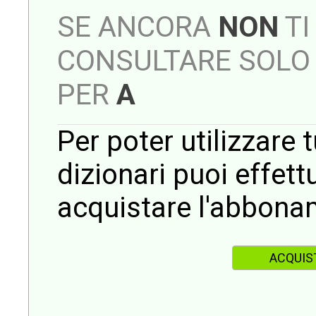
SE ANCORA
NON
TI
CONSULTARE SOLO 
PER
A
Per poter utilizzare t
dizionari puoi effet
acquistare l'abbona
ACQUIS