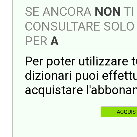
SE ANCORA
NON
TI
CONSULTARE SOLO 
PER
A
Per poter utilizzare t
dizionari puoi effet
acquistare l'abbona
ACQUIS