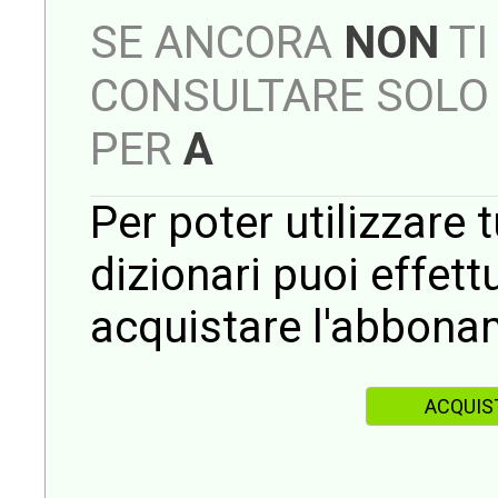
SE ANCORA
NON
TI
CONSULTARE SOLO 
PER
A
Per poter utilizzare t
dizionari puoi effet
acquistare l'abbona
ACQUIS