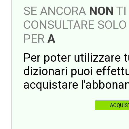
SE ANCORA
NON
TI
CONSULTARE SOLO 
PER
A
Per poter utilizzare t
dizionari puoi effet
acquistare l'abbona
ACQUIS