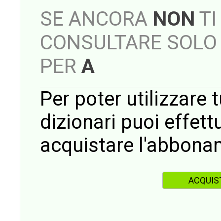
SE ANCORA
NON
TI
CONSULTARE SOLO 
PER
A
Per poter utilizzare t
dizionari puoi effet
acquistare l'abbona
ACQUIS