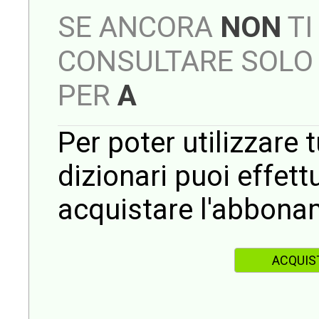
SE ANCORA
NON
TI
CONSULTARE SOLO 
PER
A
Per poter utilizzare t
dizionari puoi effet
acquistare l'abbona
ACQUIS