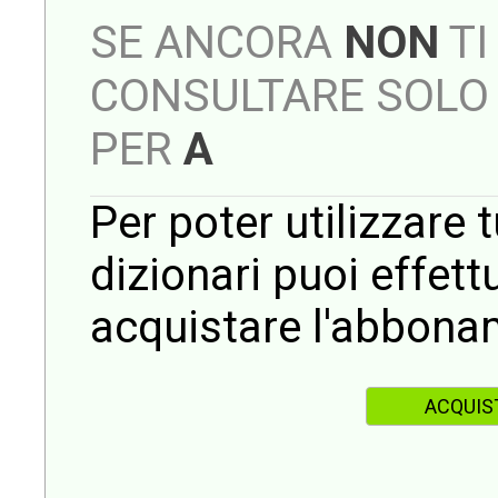
SE ANCORA
NON
TI
CONSULTARE SOLO 
PER
A
Per poter utilizzare t
dizionari puoi effet
acquistare l'abbona
ACQUIS