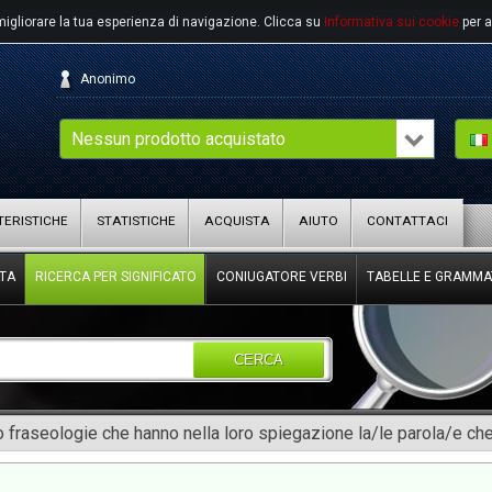
migliorare la tua esperienza di navigazione.
Clicca su
Informativa sui cookie
per a
Anonimo
Nessun prodotto acquistato
ERISTICHE
STATISTICHE
ACQUISTA
AIUTO
CONTATTACI
TA
RICERCA PER SIGNIFICATO
CONIUGATORE VERBI
TABELLE E GRAMMA
CERCA
 fraseologie che hanno nella loro spiegazione la/le parola/e che 