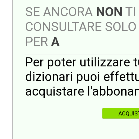
SE ANCORA
NON
TI
CONSULTARE SOLO 
PER
A
Per poter utilizzare t
dizionari puoi effet
acquistare l'abbona
ACQUIS