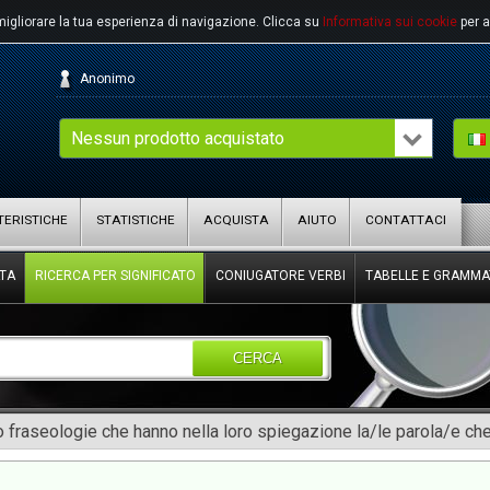
migliorare la tua esperienza di navigazione.
Clicca su
Informativa sui cookie
per a
Anonimo
Nessun prodotto acquistato
ERISTICHE
STATISTICHE
ACQUISTA
AIUTO
CONTATTACI
TA
RICERCA PER SIGNIFICATO
CONIUGATORE VERBI
TABELLE E GRAMMA
CERCA
 fraseologie che hanno nella loro spiegazione la/le parola/e che 