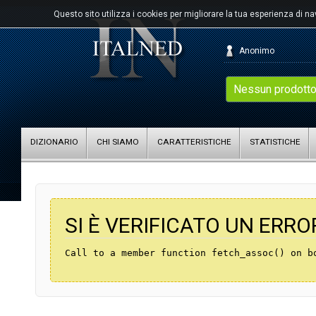
Questo sito utilizza i cookies per migliorare la tua esperienza di n
Anonimo
Nessun prodotto
DIZIONARIO
CHI SIAMO
CARATTERISTICHE
STATISTICHE
SI È VERIFICATO UN ERRO
Call to a member function fetch_assoc() on b