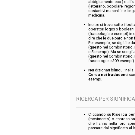
abbigliamento ecc.) o all'us
(letterario, popolare, region
sostantivi maschili nel lingu
medicina.
Inoltre si trova sotto il bot
operatori logici o boolean
(fraseologia o esempi) in c
dire che le due parole non 
Per esempio,
se digiti le 
(questo nel Combinatorio. 
e 5 esempi). Ma se scegli
(questo nel Combinatorio. 
fraseologie e 309 esempi).
Nei dizionari bilingui: nella
Cerca nei traducenti
sceg
esempi.
RICERCA PER SIGNIFIC
Cliccando su
Ricerca per
(movimento) o espressione
che hanno nella loro spi
passare dal significato al