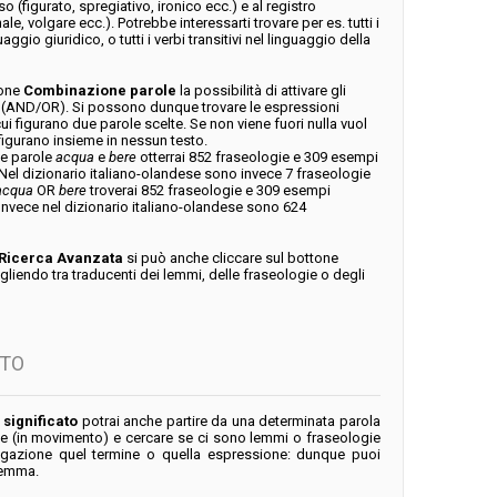
o (figurato, spregiativo, ironico ecc.) e al registro
ale, volgare ecc.). Potrebbe interessarti trovare per es. tutti i
aggio giuridico, o tutti i verbi transitivi nel linguaggio della
tone
Combinazione parole
la possibilità di attivare gli
i (AND/OR). Si possono dunque trovare le espressioni
ui figurano due parole scelte. Se non viene fuori nulla vuol
figurano insieme in nessun testo.
due parole
acqua
e
bere
otterrai 852 fraseologie e 309 esempi
Nel dizionario italiano-olandese sono invece 7 fraseologie
acqua
OR
bere
troverai 852 fraseologie e 309 esempi
Invece nel dizionario italiano-olandese sono 624
Ricerca Avanzata
si può anche cliccare sul bottone
liendo tra traducenti dei lemmi, delle fraseologie o degli
ATO
 significato
potrai anche partire da una determinata parola
 (in movimento) e cercare se ci sono lemmi o fraseologie
egazione quel termine o quella espressione: dunque puoi
 lemma.