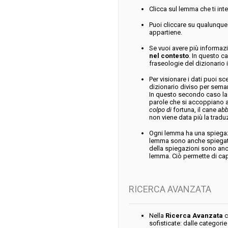
Clicca sul lemma che ti inte
Puoi cliccare su qualunque
appartiene.
Se vuoi avere più informaz
nel contesto
. In questo ca
fraseologie del dizionario i
Per visionare i dati puoi s
dizionario diviso per seman
In questo secondo caso la 
parole che si accoppiano a
colpo di
fortuna, il cane
abb
non viene data più la tradu
Ogni lemma ha una spiegazi
lemma sono anche spiegate
della spiegazioni sono anch
lemma. Ciò permette di capir
RICERCA AVANZATA
Nella
Ricerca Avanzata
c
sofisticate: dalle categorie