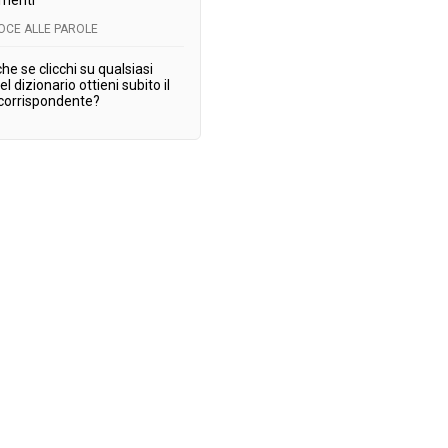
menti
LOCE ALLE PAROLE
he se clicchi su qualsiasi
l dizionario ottieni subito il
orrispondente?