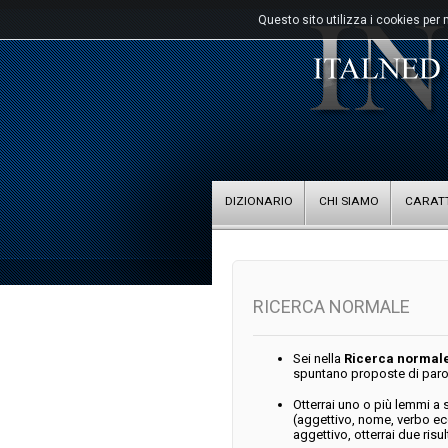
Questo sito utilizza i cookies per 
DIZIONARIO
CHI SIAMO
CARATT
RICERCA NORMALE
Sei nella
Ricerca normal
spuntano proposte di paro
Otterrai uno o più lemmi a 
(aggettivo, nome, verbo ec
aggettivo, otterrai due risult