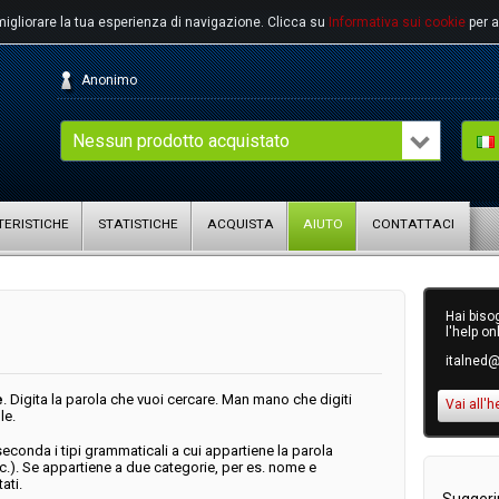
migliorare la tua esperienza di navigazione.
Clicca su
Informativa sui cookie
per a
Anonimo
Nessun prodotto acquistato
ERISTICHE
STATISTICHE
ACQUISTA
AIUTO
CONTATTACI
Hai bisog
l'help on
italned@
e
. Digita la parola che vuoi cercare. Man mano che digiti
Vai all'h
le.
seconda i tipi grammaticali a cui appartiene la parola
c.).
Se appartiene a due categorie, per es. nome e
ati.