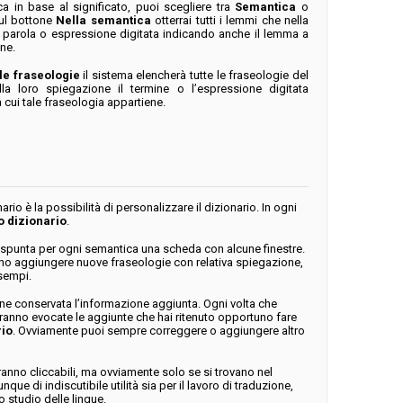
rca in base al significato, puoi scegliere tra
Semantica
o
sul bottone
Nella semantica
otterrai tutti i lemmi che nella
 parola o espressione digitata indicando anche il lemma a
ne.
le fraseologie
il sistema elencherà tutte le fraseologie del
la loro spiegazione il termine o l’espressione digitata
 cui tale fraseologia appartiene.
rio è la possibilità di personalizzare il dizionario.
In ogni
o dizionario
.
spunta per ogni semantica una scheda con alcune finestre.
ono aggiungere nuove fraseologie con relativa spiegazione,
sempi.
ne conservata l’informazione aggiunta. Ogni volta che
ranno evocate le aggiunte che hai ritenuto opportuno fare
rio
. Ovviamente puoi sempre correggere o aggiungere altro
ranno cliccabili, ma ovviamente solo se si trovano nel
que di indiscutibile utilità sia per il lavoro di traduzione,
o studio delle lingue.