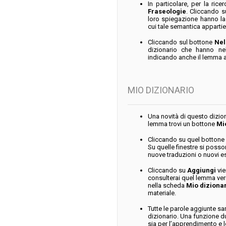
In particolare, per la rice
Fraseologie
. Cliccando 
loro spiegazione hanno la
cui tale semantica appartie
Cliccando sul bottone
Nel
dizionario che hanno nel
indicando anche il lemma a
MIO DIZIONARIO
Una novità di questo diziona
lemma trovi un bottone
Mi
Cliccando su quel bottone 
Su quelle finestre si poss
nuove traduzioni o nuovi e
Cliccando su
Aggiungi
vie
consulterai quel lemma ver
nella scheda
Mio diziona
materiale.
Tutte le parole aggiunte sa
dizionario. Una funzione dun
sia per l’apprendimento e l