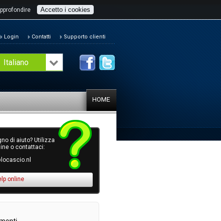
Accetto i cookies
pprofondire
Login
Contatti
Supporto clienti
Italiano
HOME
no di aiuto? Utilizza
line o contattaci:
locascio.nl
elp online