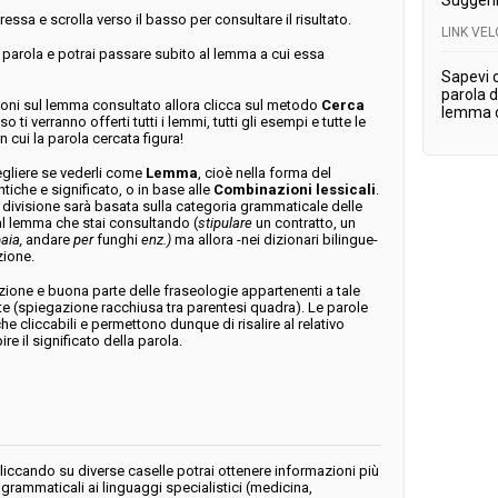
Suggeri
ressa e scrolla verso il basso per consultare il risultato.
LINK VE
 parola e potrai passare subito al lemma a cui essa
Sapevi c
parola de
ioni sul lemma consultato allora clicca sul metodo
Cerca
lemma c
so ti verranno offerti tutti i lemmi, tutti gli esempi e tutte le
n cui la parola cercata figura!
cegliere se vederli come
Lemma
, cioè nella forma del
tiche e significato, o in base alle
Combinazioni lessicali
.
divisione sarà basata sulla categoria grammaticale delle
l lemma che stai consultando (
stipulare
un contratto, un
aia,
andare
per
funghi
enz.)
ma allora -nei dizionari bilingue-
zione.
one e buona parte delle fraseologie appartenenti a tale
 (spiegazione racchiusa tra parentesi quadra). Le parole
e cliccabili e permettono dunque di risalire al relativo
e il significato della parola.
liccando su diverse caselle potrai ottenere informazioni più
 grammaticali ai linguaggi specialistici (medicina,