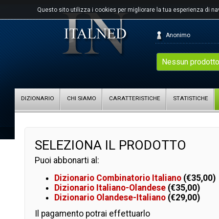
Questo sito utilizza i cookies per migliorare la tua esperienza di n
Anonimo
Nessun prodotto
DIZIONARIO
CHI SIAMO
CARATTERISTICHE
STATISTICHE
SELEZIONA IL PRODOTTO
Puoi abbonarti al:
Dizionario Combinatorio Italiano
(€35,00)
Dizionario Italiano-Olandese
(€35,00)
Dizionario Olandese-Italiano
(€29,00)
Il pagamento potrai effettuarlo