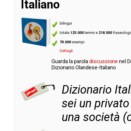
Italiano
bilingui
totale
125.000
lemmi e
218.000
fraseologi
70.000
esempi
Dettagli
Guarda la parola
discussione
nel D
Dizionario Olandese-Italiano
Dizionario It
sei un privato
una società (