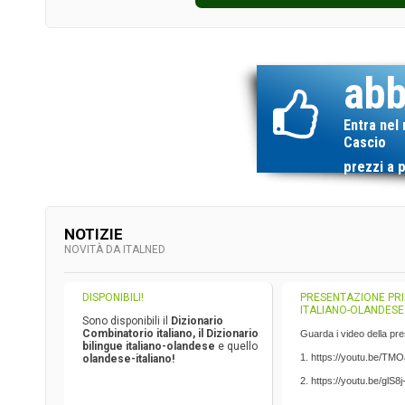
abb
Entra nel
Cascio
prezzi a 
NOTIZIE
NOVITÀ DA ITALNED
DISPONIBILI!
PRESENTAZIONE PRI
ITALIANO-OLANDESE
Sono disponibili il
Dizionario
Combinatorio italiano
,
il Dizionario
Guarda i video della pr
bilingue italiano-olandes
e
e quello
1. https://youtu.be/T
o
landese-italiano
!
2. https://youtu.be/glS