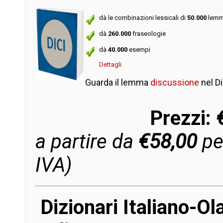
dà le combinazioni lessicali di
50.000
lemm
dà
260.000
fraseologie
dà
40.000
esempi
Dettagli
Guarda il lemma
discussione
nel D
Prezzi:
€
a partire da
€58,00
per
IVA)
Dizionari Italiano-O