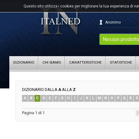
Questo sito utilizza i cookies per migliorare la tua esperienza di n
Anonimo
Nessun prodotto
DIZIONARIO
CHI SIAMO
CARATTERISTICHE
STATISTICHE
DIZIONARIO DALLA
A
ALLA
Z
A
B
C
D
E
F
G
H
I
J
K
L
M
N
O
P
Q
R
S
Pagina 1 di 1