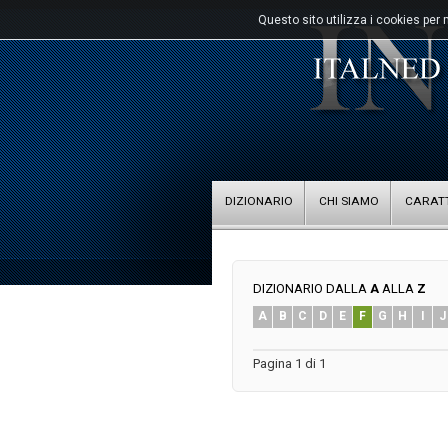
Questo sito utilizza i cookies per 
DIZIONARIO
CHI SIAMO
CARATT
DIZIONARIO DALLA
A
ALLA
Z
A
B
C
D
E
F
G
H
I
J
Pagina 1 di 1