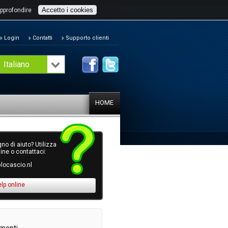
Accetto i cookies
pprofondire
Login
Contatti
Supporto clienti
Italiano
HOME
no di aiuto? Utilizza
line o contattaci:
locascio.nl
elp online