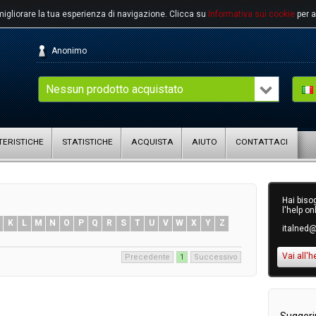
migliorare la tua esperienza di navigazione.
Clicca su
Informativa sui cookie
per a
Anonimo
Nessun prodotto acquistato
ERISTICHE
STATISTICHE
ACQUISTA
AIUTO
CONTATTACI
Hai bisog
l'help on
K
L
M
N
O
P
Q
R
S
T
U
V
W
X
Y
Z
italned@
Vai all'h
Precedente
1
Successivo