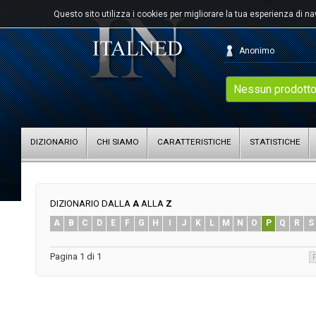
Questo sito utilizza i cookies per migliorare la tua esperienza di n
Anonimo
Nessun prodotto
DIZIONARIO
CHI SIAMO
CARATTERISTICHE
STATISTICHE
DIZIONARIO DALLA
A
ALLA
Z
A
B
C
D
E
F
G
H
I
J
K
L
M
N
O
P
Q
R
S
Pagina 1 di 1