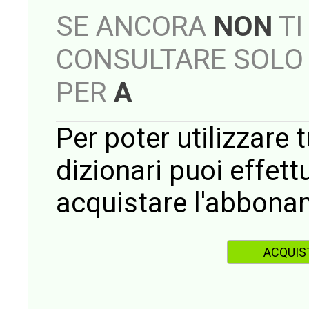
SE ANCORA
NON
TI
CONSULTARE SOLO 
PER
A
Per poter utilizzare t
dizionari puoi effet
acquistare l'abbona
ACQUIS