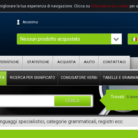
migliorare la tua esperienza di navigazione.
Clicca su
Informativa sui cookie
per a
Anonimo
Nessun prodotto acquistato
ERISTICHE
STATISTICHE
ACQUISTA
AIUTO
CONTATTACI
TA
RICERCA PER SIGNIFICATO
CONIUGATORE VERBI
TABELLE E GRAMMA
Trovati
0 lem
CERCA
inguaggi specialistici, categorie grammaticali, registri ecc.