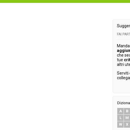
Sugger
FAI PA
Mandaci
aggiun
che se
tue
cri
altri ut
Serviti
colleg
Diziona
A
B
L
M
W
X