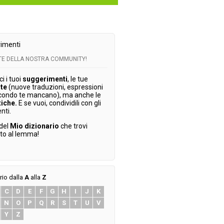
imenti
RTE DELLA NOSTRA COMMUNITY!
 i tuoi
suggerimenti
, le tue
te
(nuove traduzioni, espressioni
condo te mancano), ma anche le
tiche.
E se vuoi, condividili con gli
enti.
 del
Mio dizionario
che trovi
ato al lemma!
rio dalla
A
alla
Z
C
D
E
F
G
H
I
J
K
N
O
P
Q
R
S
T
U
V
Y
Z