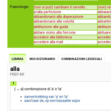
Fraseologie
(non si può) cambiare il cervello ...
(non) res
a/alla perfezione
abbaiare
abbandonarsi alla disperazione
abbando
abbandonarsi alla voluttà
abbattim
abilitazione alla guida
abilitaz
abitare vicino alla ferrovia
abituare 
accedere alla biblioteca
accedere
accedere alla mail
accedere
accendere un cero alla Madonna
accesso 
accodare il puledro alla cavalla
accomod
accompagnare alla stazione
accoppiar
LEMMA
MIO DIZIONARIO
COMBINAZIONI LESSICALI
accostare alla porta l'orecchio
accostar
accudire alla casa
addestrar
alla
addetto alla cassa
addetto 
PREP
AR
adeguare la rete di distribuzione ...
adeguare 
adeguarsi alla mentalità corrente
adeguars
1
aderenti alla manifestazione
aderire 
{ →
a
}
combinazione
aderire alla pelle
di
'a'
e
'la'
affacciar
affamare/ridurre alla fame una ...
afferrare
samentrekking
van
'a'
en
'la'
affidare alla custodia di q.no
affidare
aan
/
naar
de
,
op
een
bepaalde
wijze
affidarsi alla buona volontà
affidarsi
affidarsi alla/rimettersi alla ...
affronta