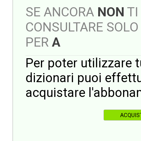
SE ANCORA
NON
TI
CONSULTARE SOLO 
PER
A
Per poter utilizzare t
dizionari puoi effet
acquistare l'abbona
ACQUIS