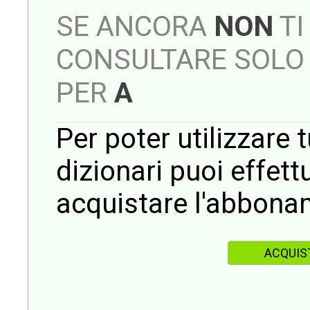
SE ANCORA
NON
TI
CONSULTARE SOLO 
PER
A
Per poter utilizzare t
dizionari puoi effet
acquistare l'abbona
ACQUIS