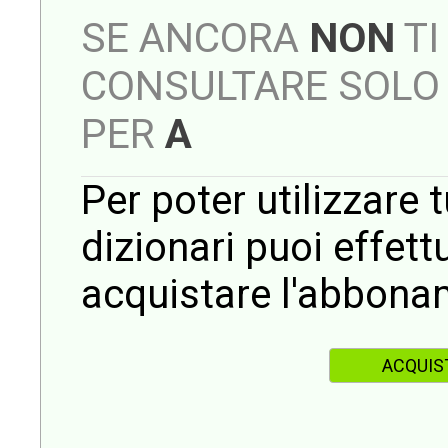
SE ANCORA
NON
TI
CONSULTARE SOLO 
PER
A
Per poter utilizzare t
dizionari puoi effet
acquistare l'abbona
ACQUIS