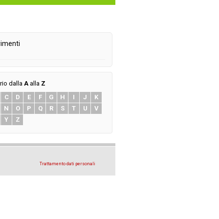
imenti
rio dalla
A
alla
Z
C
D
E
F
G
H
I
J
K
N
O
P
Q
R
S
T
U
V
Y
Z
Trattamento dati personali