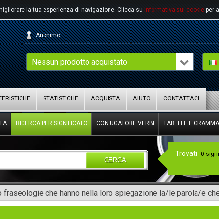
migliorare la tua esperienza di navigazione.
Clicca su
Informativa sui cookie
per a
Anonimo
Nessun prodotto acquistato
ERISTICHE
STATISTICHE
ACQUISTA
AIUTO
CONTATTACI
TA
RICERCA PER SIGNIFICATO
CONIUGATORE VERBI
TABELLE E GRAMMA
Trovati
0 signi
CERCA
 fraseologie che hanno nella loro spiegazione la/le parola/e che 