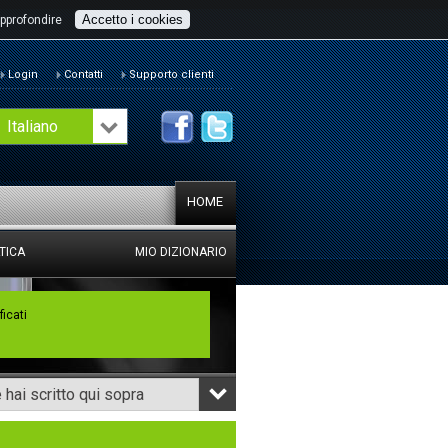
Accetto i cookies
pprofondire
Login
Contatti
Supporto clienti
Italiano
HOME
TICA
MIO DIZIONARIO
ficati
hai scritto qui sopra