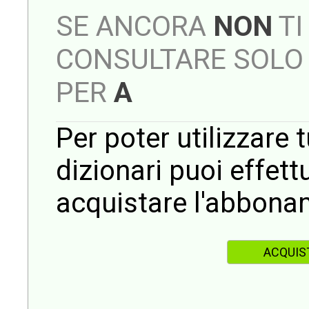
SE ANCORA
NON
TI
CONSULTARE SOLO 
PER
A
Per poter utilizzare t
dizionari puoi effet
acquistare l'abbona
ACQUIS